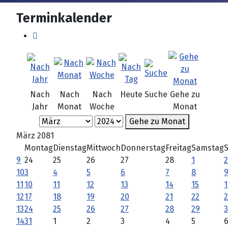
Terminkalender
Nach
Nach
Nach
Heute
Suche
Gehe zu
Jahr
Monat
Woche
Monat
Gehe zu Monat
März 2081
Montag
Dienstag
Mittwoch
Donnerstag
Freitag
Samstag
9
24
25
26
27
28
1
2
10
3
4
5
6
7
8
11
10
11
12
13
14
15
1
12
17
18
19
20
21
22
2
13
24
25
26
27
28
29
14
31
1
2
3
4
5