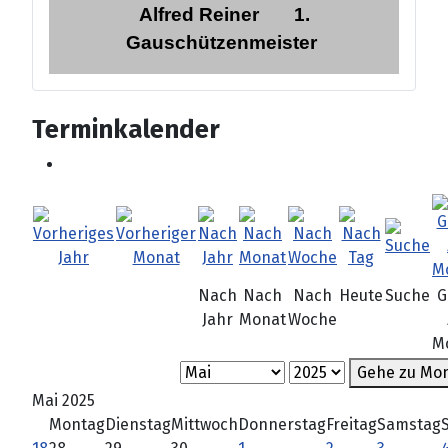
Alfred Reiner
1.
Gauschützenmeister
Terminkalender
Nach
Nach
Nach
Heute
Suche
G
Jahr
Monat
Woche
M
Gehe zu Mo
Mai 2025
Montag
Dienstag
Mittwoch
Donnerstag
Freitag
Samstag