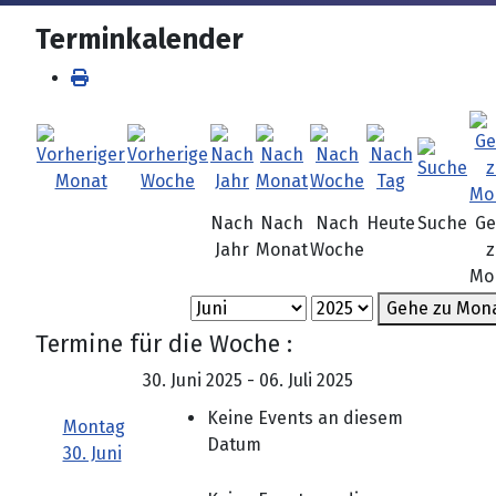
Terminkalender
Nach
Nach
Nach
Heute
Suche
Ge
Jahr
Monat
Woche
z
Mo
Gehe zu Mon
Termine für die Woche :
30. Juni 2025 - 06. Juli 2025
Keine Events an diesem
Montag
Datum
30. Juni