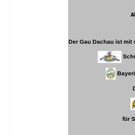
A
Der Gau Dachau ist mit 
Schü
Bayeri
für 