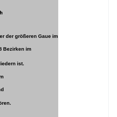
ch
ner der größeren Gaue im
8 Bezirken im
iedern ist.
em
nd
ören.