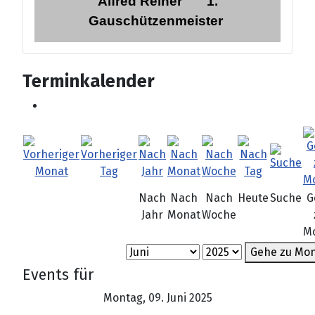
Alfred Reiner
1.
Gauschützenmeister
Terminkalender
Nach
Nach
Nach
Heute
Suche
G
Jahr
Monat
Woche
M
Gehe zu Mo
Events für
Montag, 09. Juni 2025