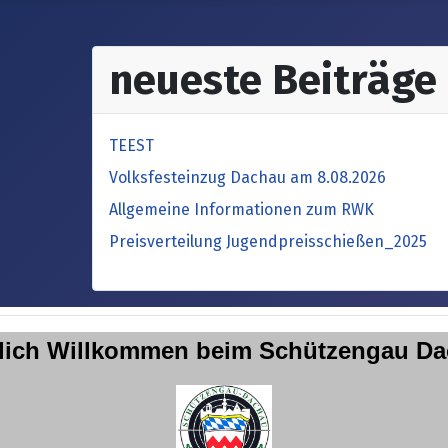
neueste Beiträge
TEEST
Volksfesteinzug Dachau am 8.08.2026
Allgemeine Informationen zum RWK
Preisverteilung Jugendpreisschießen_2025
lich Willkommen
beim Schützengau D