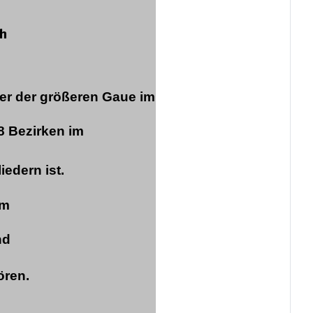
ch
ner der größeren Gaue im
8 Bezirken im
iedern ist.
em
nd
ören.