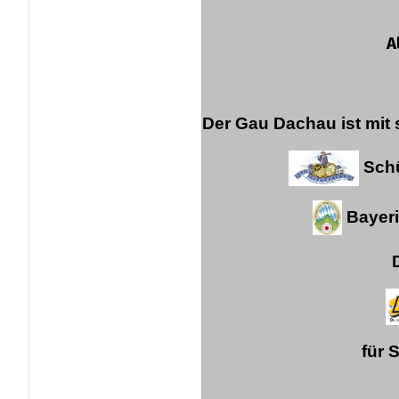
A
Der Gau Dachau ist mit 
Schü
Bayeri
für 