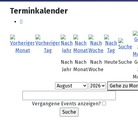
Terminkalender
Nach
Nach
Nach
Heute
Suche
G
Jahr
Monat
Woche
M
Gehe zu Mo
Vergangene Events anzeigen?