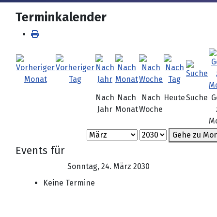
Terminkalender
Nach
Nach
Nach
Heute
Suche
G
Jahr
Monat
Woche
M
Gehe zu Mo
Events für
Sonntag, 24. März 2030
Keine Termine