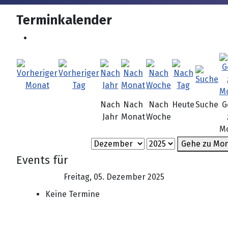
Terminkalender
Nach
Nach
Nach
Heute
Suche
G
Jahr
Monat
Woche
M
Gehe zu Mo
Events für
Freitag, 05. Dezember 2025
Keine Termine