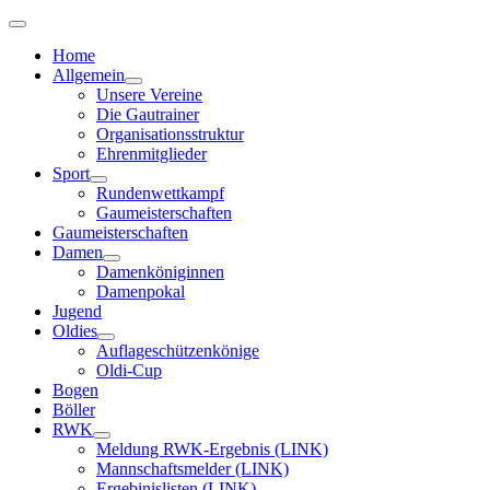
Home
Allgemein
Unsere Vereine
Die Gautrainer
Organisationsstruktur
Ehrenmitglieder
Sport
Rundenwettkampf
Gaumeisterschaften
Gaumeisterschaften
Damen
Damenköniginnen
Damenpokal
Jugend
Oldies
Auflageschützenkönige
Oldi-Cup
Bogen
Böller
RWK
Meldung RWK-Ergebnis (LINK)
Mannschaftsmelder (LINK)
Ergebinislisten (LINK)